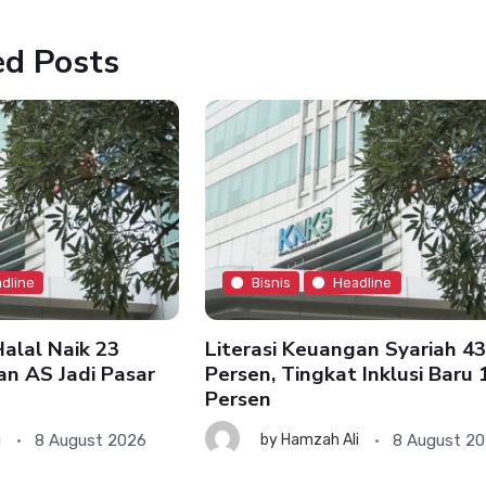
ed Posts
dline
Bisnis
Headline
alal Naik 23
Literasi Keuangan Syariah 43
an AS Jadi Pasar
Persen, Tingkat Inklusi Baru 
Persen
8 August 2026
8 August 2
i
by
Hamzah Ali