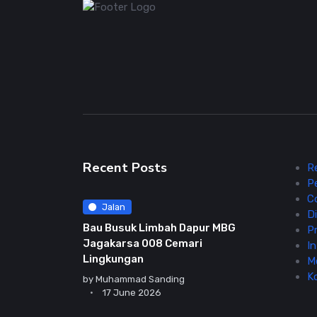
Recent Posts
R
P
C
Jalan
Di
Bau Busuk Limbah Dapur MBG
Pr
Jagakarsa 008 Cemari
In
Lingkungan
M
K
by
Muhammad Sanding
17 June 2026