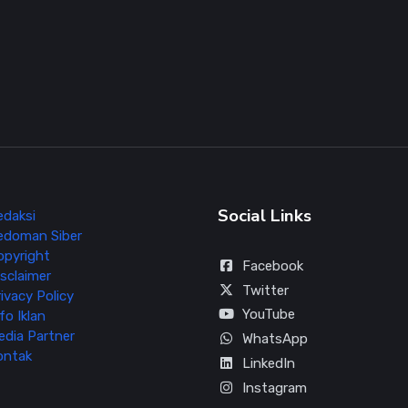
Social Links
edaksi
edoman Siber
opyright
Facebook
sclaimer
Twitter
ivacy Policy
YouTube
fo Iklan
edia Partner
WhatsApp
ontak
LinkedIn
Instagram