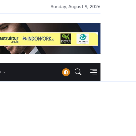
i AI Belum Merata, SC MM FEB UI Gelar Pelatihan untuk Guru dan P
Sunday, August 9, 2026
e