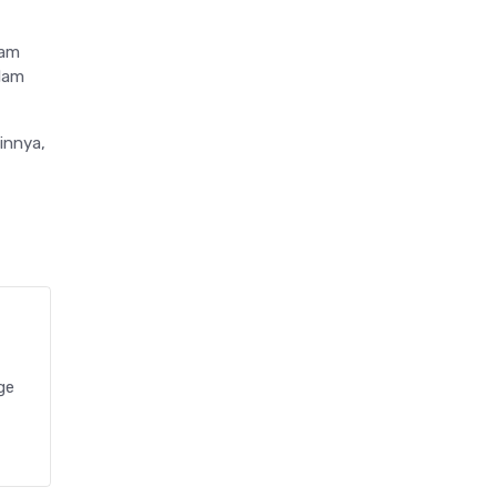
nam
Alam
innya,