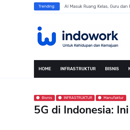
Skip
ngsung Penggunaan AI
AI Masuk Ruang Kelas, Guru dan 
Trending:
to
content
HOME
INFRASTRUKTUR
BISNIS
Bisnis
INFRASTRUKTUR
Manufaktur
5G di Indonesia: I