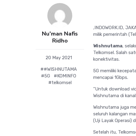
,INDOWORK.ID, JAKAR
Nu'man Nafis
milik pemerintah (Te
Ridho
Wishnutama
, sela
Telkomsel. Salah sa
20 May 2021
konektivitas.
##WISHNUTAMA
5G memiliki kecepat
#5G
#KOMINFO
mencapai 1Gbps.
#telkomsel
“Untuk download vide
Wishnutama di kanal
Wishnutama juga mena
seluruh kalangan ma
(Uji Layak Operasi) 
Setelah itu, Telkoms