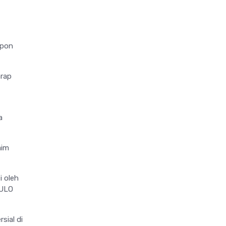
lpon
arap
a
aim
i oleh
 ULO
sial di